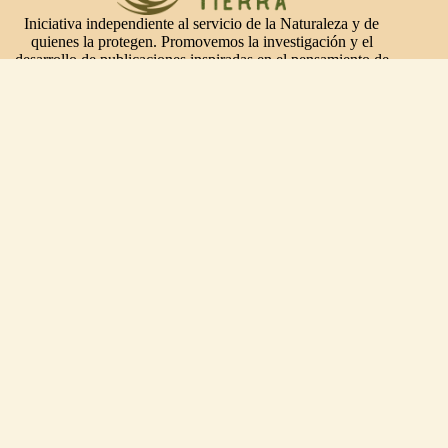
Iniciativa independiente al servicio de la Naturaleza y de
quienes la protegen. Promovemos la investigación y el
desarrollo de publicaciones inspiradas en el pensamiento de
las comunidades ancestrales, que nos enseña a re-conectarnos
con el orden y el equilibrio universal, para sanar nuestra
consciencia, corazones y relaciones.
Enlaces de Interés