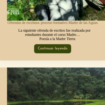
Ofrendas de escritura: proceso formativo Madre de las Aguas
La siguiente ofrenda de escritos fue realizada por
estudiantes durante el curso Madre…
Poesía a la Madre Tierra
Continuar leyendo
Ofrendas
de
escritura:
proceso
formativo
Madre
de
las
Aguas