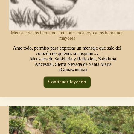
Mensaje de los hermanos menores en apoyo a los hermanos
mayores
Ante todo, permiso para expresar un mensaje que sale del
corazón de quienes se inspiran…
Mensajes de Sabiduría y Reflexión
,
Sabiduría
Ancestral
,
Sierra Nevada de Santa Marta
(Gonawindúa)
Continuar leyendo
Mensaje
de
los
hermanos
menores
en
apoyo
a
los
hermanos
mayores