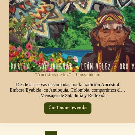
“Ancestros de luz” – Lanzamiento
Desde las selvas custodiadas por la tradición Ancestral
Embera Eyabida, en Antioquia, Colombia, compartimos el…
Mensajes de Sabiduría y Reflexión
Continuar leyendo
“Ancestros
de
luz”
–
Lanzamiento