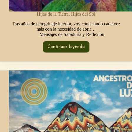
Hijas de la Tierra, Hijos del Sol
Tras años de peregrinaje interior, voy conectando cada vez
más con la necesidad de abrir…
Mensajes de Sabiduría y Reflexión
Continuar leyendo
Hijas
de
la
Tierra,
Hijos
del
Sol