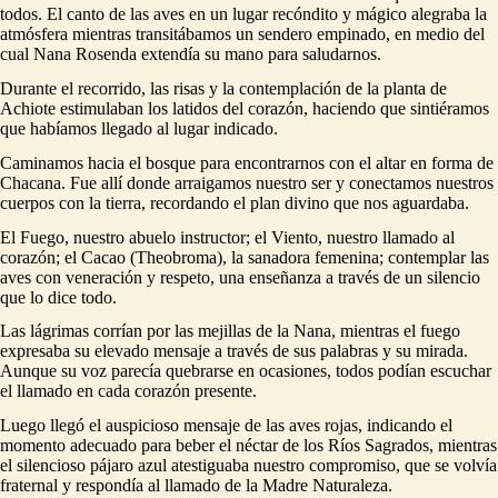
todos. El canto de las aves en un lugar recóndito y mágico alegraba la
atmósfera mientras transitábamos un sendero empinado, en medio del
cual Nana Rosenda extendía su mano para saludarnos.
Durante el recorrido, las risas y la contemplación de la planta de
Achiote estimulaban los latidos del corazón, haciendo que sintiéramos
que habíamos llegado al lugar indicado.
Caminamos hacia el bosque para encontrarnos con el altar en forma de
Chacana. Fue allí donde arraigamos nuestro ser y conectamos nuestros
cuerpos con la tierra, recordando el plan divino que nos aguardaba.
El Fuego, nuestro abuelo instructor; el Viento, nuestro llamado al
corazón; el Cacao (Theobroma), la sanadora femenina; contemplar las
aves con veneración y respeto, una enseñanza a través de un silencio
que lo dice todo.
Las lágrimas corrían por las mejillas de la Nana, mientras el fuego
expresaba su elevado mensaje a través de sus palabras y su mirada.
Aunque su voz parecía quebrarse en ocasiones, todos podían escuchar
el llamado en cada corazón presente.
Luego llegó el auspicioso mensaje de las aves rojas, indicando el
momento adecuado para beber el néctar de los Ríos Sagrados, mientras
el silencioso pájaro azul atestiguaba nuestro compromiso, que se volvía
fraternal y respondía al llamado de la Madre Naturaleza.