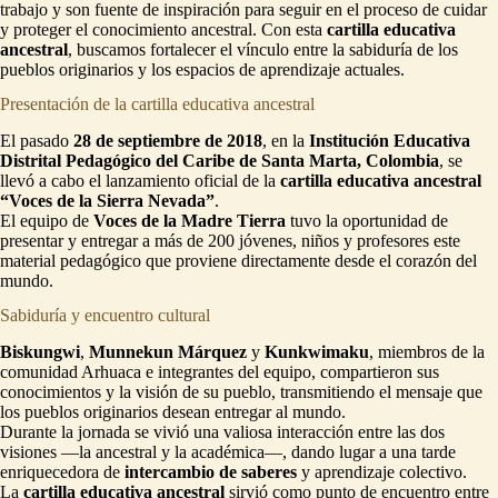
trabajo y son fuente de inspiración para seguir en el proceso de cuidar
y proteger el conocimiento ancestral. Con esta
cartilla educativa
ancestral
, buscamos fortalecer el vínculo entre la sabiduría de los
pueblos originarios y los espacios de aprendizaje actuales.
Presentación de la cartilla educativa ancestral
El pasado
28 de septiembre de 2018
, en la
Institución Educativa
Distrital Pedagógico del Caribe de Santa Marta, Colombia
, se
llevó a cabo el lanzamiento oficial de la
cartilla educativa ancestral
“Voces de la Sierra Nevada”
.
El equipo de
Voces de la Madre Tierra
tuvo la oportunidad de
presentar y entregar a más de 200 jóvenes, niños y profesores este
material pedagógico que proviene directamente desde el corazón del
mundo.
Sabiduría y encuentro cultural
Biskungwi
,
Munnekun Márquez
y
Kunkwimaku
, miembros de la
comunidad Arhuaca e integrantes del equipo, compartieron sus
conocimientos y la visión de su pueblo, transmitiendo el mensaje que
los pueblos originarios desean entregar al mundo.
Durante la jornada se vivió una valiosa interacción entre las dos
visiones —la ancestral y la académica—, dando lugar a una tarde
enriquecedora de
intercambio de saberes
y aprendizaje colectivo.
La
cartilla educativa ancestral
sirvió como punto de encuentro entre