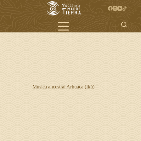
Saltar
al
contenido
Música ancestral Arhuaca (Ikú)