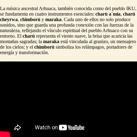
La música ancestral Arhuaca, también conocida como del pueblo IKU,
se fundamenta en cuatro instrumentos esenciales:
charú a´mia
,
charú
cheyrwa
,
chimború
y
maraka
. Cada uno de ellos no solo produce
sonidos, sino que guarda una profunda conexión con las fuerzas de la
naturaleza, reflejando el vínculo espiritual del pueblo Arhuaco con su
entorno. El
charú
representa el viento suave, la brisa que acaricia las
montañas sagradas; la
maraka
está vinculada al granizo, un mensajero
de los cielos; y el
chimború
simboliza los relámpagos, portadores de
energía y transformación.